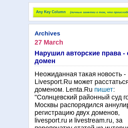
Any Key Column
(личные заметки о том, что происход
Archives
27 March
Нарушил авторские права -
домен
Неожиданная такая новость -
Livesport.Ru может расстаться
доменом. Lenta.Ru
пишет
:
"Солнцевский районный суд г
Москвы распорядился аннули
регистрацию двух доменов,
livesport.ru и livestream.ru, за