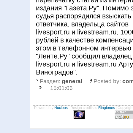
перепечатку статей из интерн
издания "Газета.Ру". Помимо э
судья распорядился взыскать
ответчика, владельца сайтов
livesport.ru и livestream.ru, 10
рублей в качестве компенсац
этом в телефонном интервью
"Ленте.Ру" сообщил владелец
livesport.ru и livestream.ru Арт
Виноградов".
Раздел:
general
Posted by:
com
15:01:06
Powered by
Nucleus
| Design credits to
Ringtones
| Copyrigh