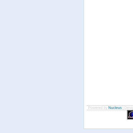
Powered by
Nucleus
| Desig