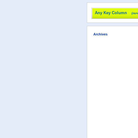
Any Key Column
(ли
Archives