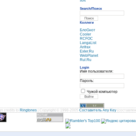
soft
Search/Поиск
Коллеги
БлоGнот
Cooler
RCFOC
LangaList
Anfrax
Exler.Ru
WebPlanet
Rul.Ru
Login
Имя пользователя:
Пароль:
Чужой компьютер
n credits to
Ringtones
| Copyright © 1998-2005
Составитель Any Key
(составлен