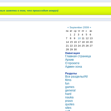
чные заметки о том, что происходит вокруг)
«
September 2009
»
пн
вт
ср
чт
пт
с
вс
1
2
3
4
5
6
7
8
9
10
11
12
13
14
15
16
17
18
19
20
21
22
23
24
25
26
27
28
29
30
Навигация
Главная страница
Архив
О проекте
Админ-зона
Разделы
Все разделы/All
films
fun
games
general
hard
nauka
pravo
quotes
sites