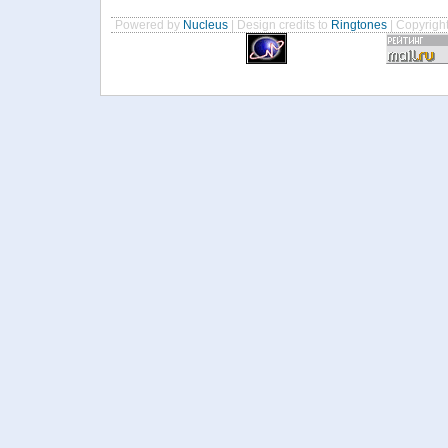
Powered by
Nucleus
| Design credits to
Ringtones
| Copyrigh