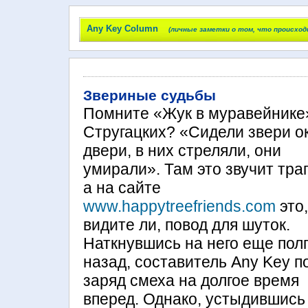
Any Key Column
(личные заметки о том, что происход
Звериные судьбы
Помните «Жук в муравейнике
Стругацких? «Сидели звери о
двери, в них стреляли, они
умирали». Там это звучит тра
а на сайте
www.happytreefriends.com
это,
видите ли, повод для шуток.
Наткнувшись на него еще пол
назад, составитель Any Key п
заряд смеха на долгое время
вперед. Однако, устыдившись