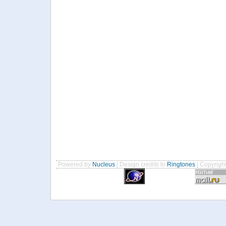
Powered by
Nucleus
| Design credits to
Ringtones
| Copyrigh