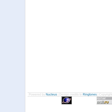
Powered by
Nucleus
| Design credits to
Ringtones
| Copyrigh