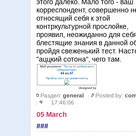
этого далеко. Мало того - ваш
корреспондент, совершенно н
относящий себя к этой
контркультурной прослойке,
проявил, неожиданно для себя
блестящие знания в данной о
пройдя свеженький тест. Нас
"аццкий сотона", чего там.
Мой результат
"Теста от албанского
губернатора"
44 из 47
Пройти тест на грамотность
designed by
Раздел:
general
Posted by:
com
17:46:06
05 March
###