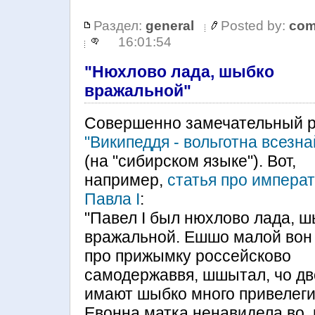
Раздел:
general
Posted by:
com
16:01:54
"Нюхлово лада, шыбко
вражальной"
Совершенно замечательный 
"Википеддя - вольготна всезна
(на "сибирском языке"). Вот,
например,
статья про импера
Павла I
:
"Павел I был нюхлово лада, 
вражальной. Ешшо малой вон
про прижымку россейсково
самодержаввя, шшытал, чо д
имают шыбко много привелеги
Евонна матка ненавидела во, 