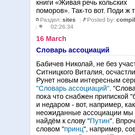
книги «Живая речь кольских
поморов». Так-то вот. Поди ж 
Раздел:
sites
Posted by:
compil
02:26:34
16 March
Словарь ассоциаций
Бабичев Николай, не без учас
Ситницкого Виталия, осчастл
Рунет новым интересным сер
"Словарь ассоциаций"
. "Слов
пока что снабжен припиской "б
и недаром - вот, например, ка
неожиданные ассоциации мы
найдём к слову "
Путин
". Впро
словом "
принц
", например, со