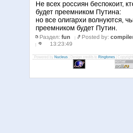
Не всех россиян беспокоит, кт
будет преемником Путина:
но все олигархи волнуются, ч
преемником будет Путин.
Раздел:
fun
Posted by:
compile
13:23:49
Powered by
Nucleus
| Design credits to
Ringtones
| Copyrigh