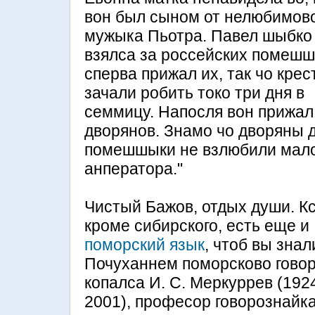
вон был сыном от нелюбимов
мужыка Пьотра. Павел шыбко
взялса за россейских помешш
сперва прижал их, так чо кре
зачали робить токо три дня в
семмицу. Напосля вон прижал
дворянов. Знамо чо дворяны 
помешшыки не взлюбили мал
анператора."
Чистый Бажов, отдых души. Кс
кроме сибирского, есть еще и
поморский язык
, чтоб вы знал
Почуханнем поморсково гово
копалса И. С. Меркуррев (19
2001), професор говорознайка