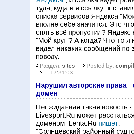
Яндекса"
, и ссылка ведёт ров
туда, куда и я ссылку постави
списке сервисов Яндекса "Мой
вполне себе значится. Это что
опять всё пропустил? Яндекс 
"Мой круг"? А когда? Что-то я 
видел никаких сообщений по 
поводу.
Раздел:
sites
Posted by:
compil
17:31:03
Нарушил авторские права - 
домен
Неожиданная такая новость -
Livesport.Ru может расстаться
доменом. Lenta.Ru
пишет
:
"Солнцевский районный суд г