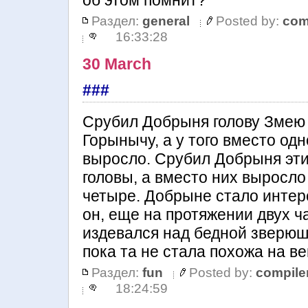
об этом помнит?
Раздел:
general
Posted by:
com
16:33:28
30 March
###
Срубил Добрыня голову Змею
Горынычу, а у того вместо одн
выросло. Срубил Добрыня эти
головы, а вместо них выросло
четыре. Добрыне стало интер
он, еще на протяжении двух ч
издевался над бедной зверюш
пока та не стала похожа на ве
Раздел:
fun
Posted by:
compile
18:24:59