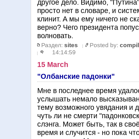
другое дело. Видимо, "Путина
просто нет в словаре, и систе
клинит. А мы ему ничего не ск
верно? Чего президента попус
волновать.
Раздел:
sites
Posted by:
compil
14:14:59
15 March
"Олбанские падонки"
Мне в последнее время удало
услышать немало высказыван
тему возможного увядания и 
чуть ли не смерти "падонковск
слэнга. Может быть, так в сво
время и случится - но пока чт