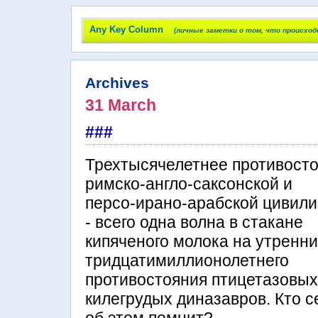
Any Key Column
(личные заметки о том, что происход
Archives
31 March
###
Трехтысячелетнее противост
римско-англо-саксонской и
персо-ирано-арабской цивил
- всего одна волна в стакане
кипяченого молока на утренни
тридцатимиллионолетнего
противостояния птицетазовых
килегрудых диназавров. Кто с