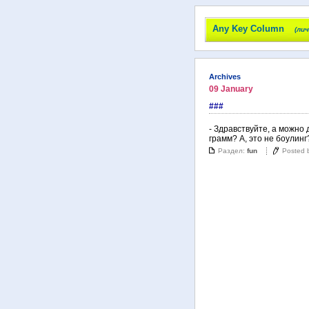
Any Key Column
(ли
Archives
09 January
###
- Здравствуйте, а можно 
грамм? А, это не боулинг
Раздел:
fun
Posted 