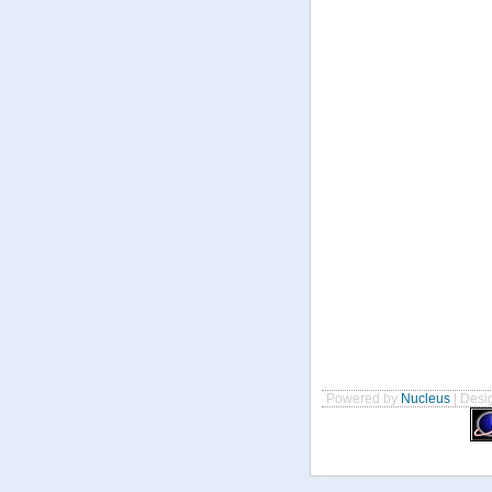
Powered by
Nucleus
| Desig