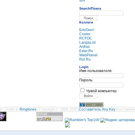
soft
Search/Поиск
Коллеги
БлоGнот
Cooler
RCFOC
LangaList
Anfrax
Exler.Ru
WebPlanet
Rul.Ru
Login
Имя пользователя:
Пароль:
Чужой компьютер
n credits to
Ringtones
| Copyright © 1998-2005
Составитель Any Key
(составлен