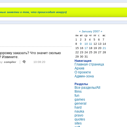
чные заметки о том, что происходит вокруг)
«
January 2007
»
пн
вт
ср
чт
пт
с
вс
1
2
3
4
5
6
7
8
9
10
11
12
13
14
15
16
17
18
19
20
21
22
23
24
25
26
27
28
дорожку заказать? Что значит сколько
29
30
31
? Извините.
Навигация
by:
compiler
10:08:20
Главная страница
Архив
О проекте
Админ-зона
Разделы
Все разделы/All
films
fun
games
general
hard
nauka
pravo
quotes
sites