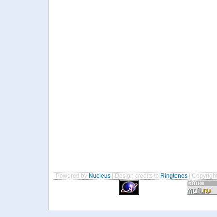
Powered by
Nucleus
| Design credits to
Ringtones
| Copyrigh