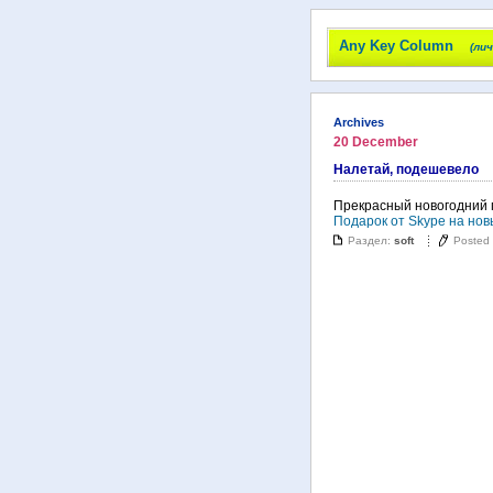
Any Key Column
(ли
Archives
20 December
Налетай, подешевело
Прекрасный новогодний п
Подарок от Skype на нов
Раздел:
soft
Posted