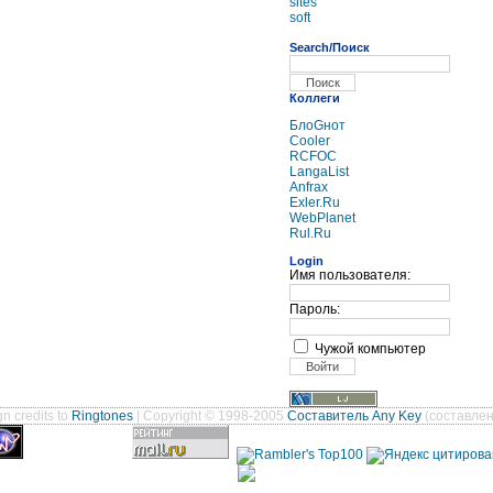
sites
soft
Search/Поиск
Коллеги
БлоGнот
Cooler
RCFOC
LangaList
Anfrax
Exler.Ru
WebPlanet
Rul.Ru
Login
Имя пользователя:
Пароль:
Чужой компьютер
n credits to
Ringtones
| Copyright © 1998-2005
Составитель Any Key
(составлен