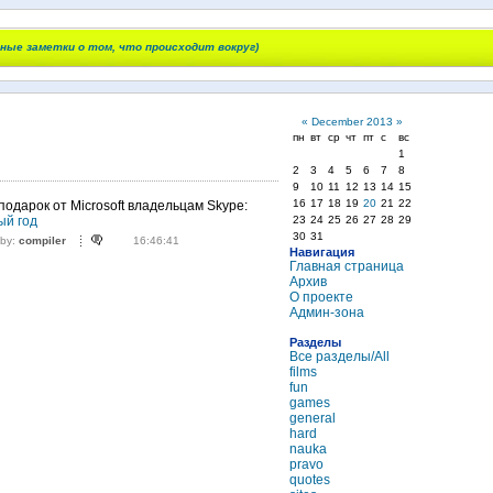
чные заметки о том, что происходит вокруг)
«
December 2013
»
пн
вт
ср
чт
пт
с
вс
1
2
3
4
5
6
7
8
9
10
11
12
13
14
15
16
17
18
19
20
21
22
одарок от Microsoft владельцам Skype:
23
24
25
26
27
28
29
ый год
30
31
 by:
compiler
16:46:41
Навигация
Главная страница
Архив
О проекте
Админ-зона
Разделы
Все разделы/All
films
fun
games
general
hard
nauka
pravo
quotes