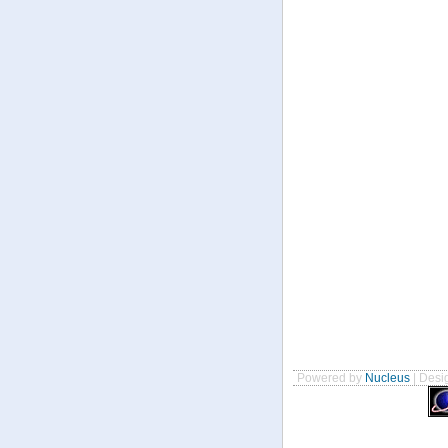
Powered by
Nucleus
| Desig