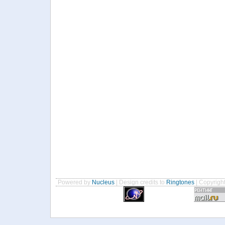
Powered by
Nucleus
| Design credits to
Ringtones
| Copyrigh