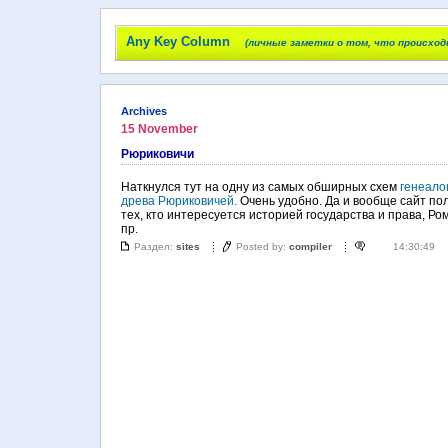
Any Key Column
(личные заметки о том, что происход
Archives
15 November
Рюриковичи
Наткнулся тут на одну из самых обширных схем
генеало
древа Рюриковичей.
Очень удобно. Да и вообще сайт по
тех, кто интересуется историей государства и права, Р
пр.
Раздел:
sites
Posted by:
compiler
14:30:49