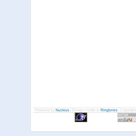
Powered by
Nucleus
| Design credits to
Ringtones
| Copyrigh