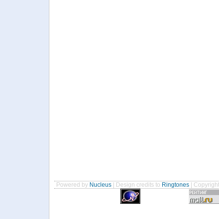
Powered by
Nucleus
| Design credits to
Ringtones
| Copyrigh