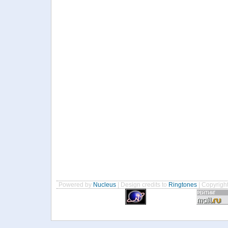
Powered by
Nucleus
| Design credits to
Ringtones
| Copyrigh