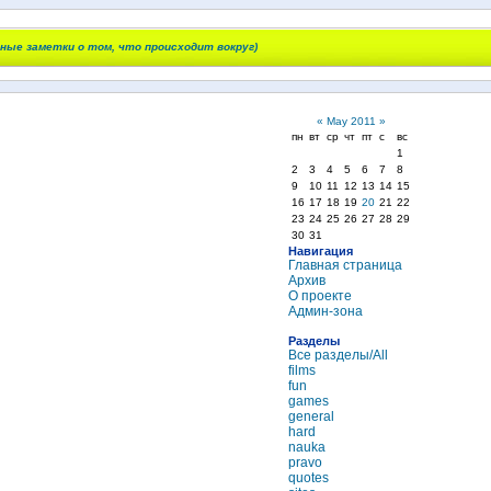
чные заметки о том, что происходит вокруг)
«
May 2011
»
пн
вт
ср
чт
пт
с
вс
1
2
3
4
5
6
7
8
9
10
11
12
13
14
15
16
17
18
19
20
21
22
23
24
25
26
27
28
29
30
31
Навигация
Главная страница
Архив
О проекте
Админ-зона
Разделы
Все разделы/All
films
fun
games
general
hard
nauka
pravo
quotes