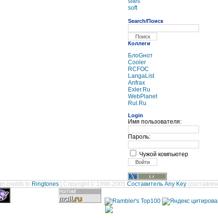
sites
soft
Search/Поиск
Коллеги
БлоGнот
Cooler
RCFOC
LangaList
Anfrax
Exler.Ru
WebPlanet
Rul.Ru
Login
Имя пользователя:
Пароль:
Чужой компьютер
n credits to
Ringtones
| Copyright © 1998-2005
Составитель Any Key
(составлен