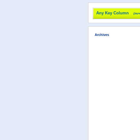
Any Key Column
(ли
Archives