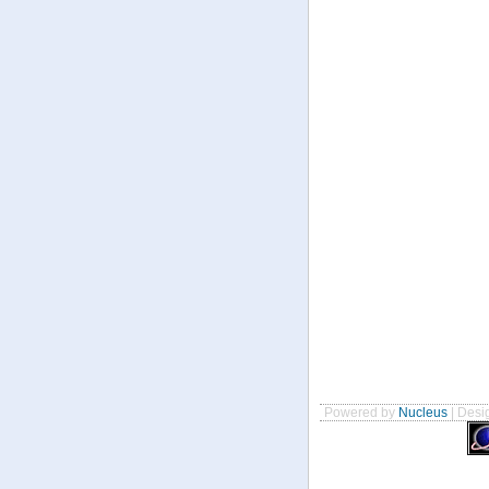
Powered by
Nucleus
| Desig