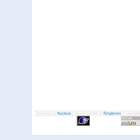
Powered by
Nucleus
| Design credits to
Ringtones
| Copyrigh