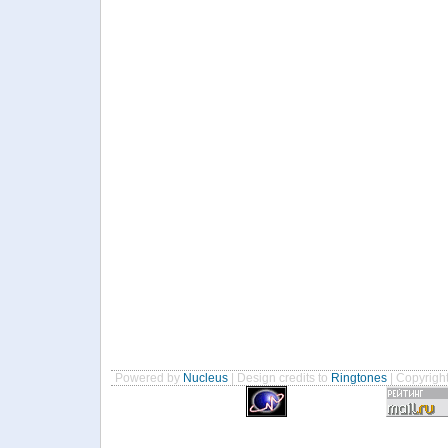
Powered by
Nucleus
| Design credits to
Ringtones
| Copyrigh