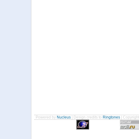
Powered by
Nucleus
| Design credits to
Ringtones
| Copyrigh