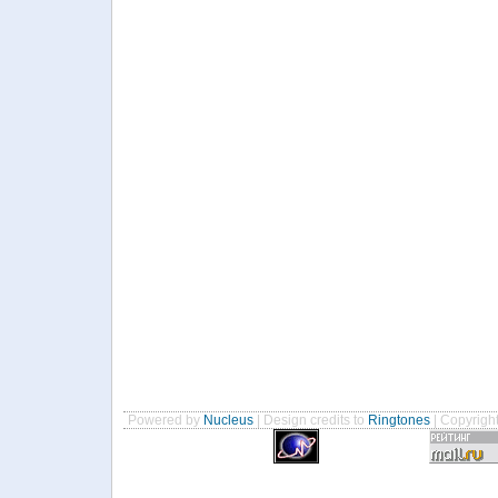
Powered by
Nucleus
| Design credits to
Ringtones
| Copyrigh