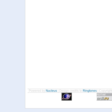
Powered by
Nucleus
| Design credits to
Ringtones
| Copyrigh