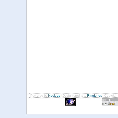
Powered by
Nucleus
| Design credits to
Ringtones
| Copyrigh