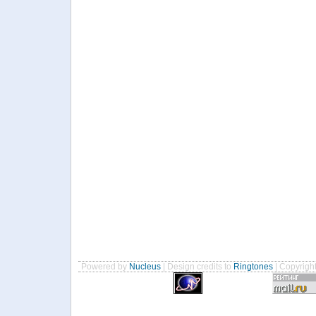
Powered by
Nucleus
| Design credits to
Ringtones
| Copyrigh