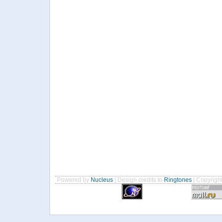
Powered by
Nucleus
| Design credits to
Ringtones
| Copyrigh