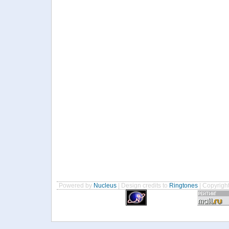
Powered by
Nucleus
| Design credits to
Ringtones
| Copyrigh