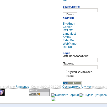
soft
Search/Поиск
Коллеги
БлоGнот
Cooler
RCFOC
LangaList
Anfrax
Exler.Ru
WebPlanet
Rul.Ru
Login
Имя пользователя:
Пароль:
Чужой компьютер
n credits to
Ringtones
| Copyright © 1998-2005
Составитель Any Key
(составлен