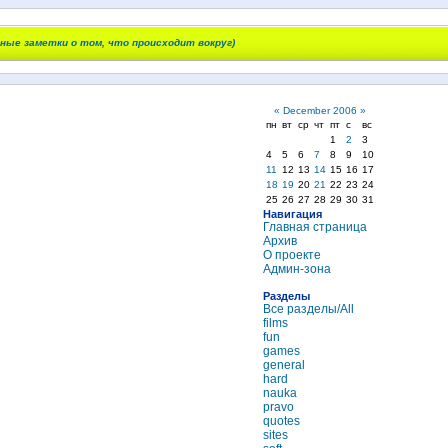
чные заметки о том, что происходит вокруг)
«
December 2006
»
пн
вт
ср
чт
пт
с
вс
1
2
3
4
5
6
7
8
9
10
11
12
13
14
15
16
17
18
19
20
21
22
23
24
25
26
27
28
29
30
31
Навигация
Главная страница
Архив
О проекте
Админ-зона
Разделы
Все разделы/All
films
fun
games
general
hard
nauka
pravo
quotes
sites