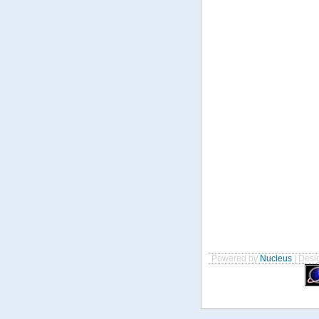
Powered by
Nucleus
| Desig