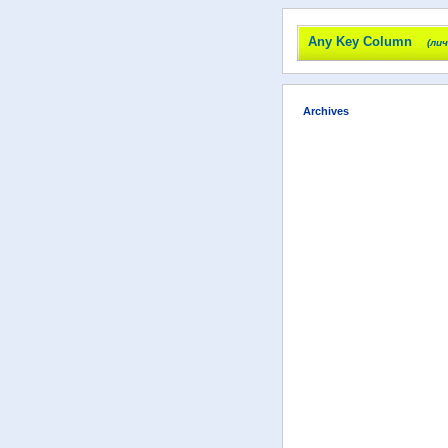
Any Key Column
(ли
Archives