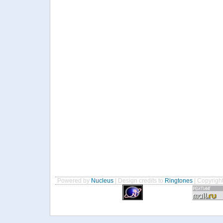
Powered by
Nucleus
| Design credits to
Ringtones
| Copyrigh