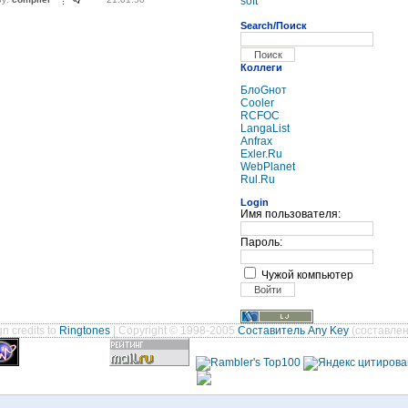
soft
Search/Поиск
Коллеги
БлоGнот
Cooler
RCFOC
LangaList
Anfrax
Exler.Ru
WebPlanet
Rul.Ru
Login
Имя пользователя:
Пароль:
Чужой компьютер
n credits to
Ringtones
| Copyright © 1998-2005
Составитель Any Key
(составлен