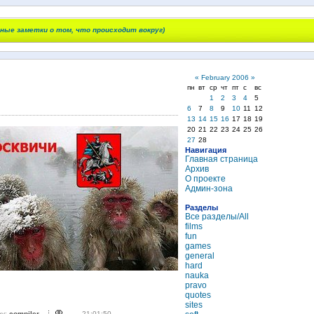
чные заметки о том, что происходит вокруг)
«
February 2006
»
пн
вт
ср
чт
пт
с
вс
1
2
3
4
5
6
7
8
9
10
11
12
13
14
15
16
17
18
19
20
21
22
23
24
25
26
27
28
Навигация
Главная страница
Архив
О проекте
Админ-зона
Разделы
Все разделы/All
films
fun
games
general
hard
nauka
pravo
quotes
sites
by:
compiler
21:01:50