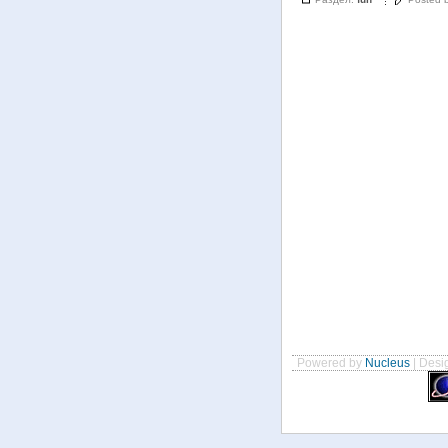
Powered by
Nucleus
| Desig