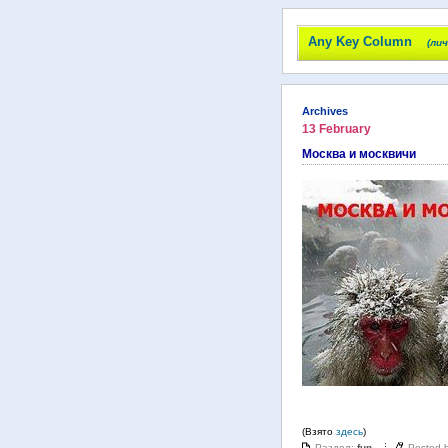
Any Key Column
(ли
Archives
13 February
Москва и москвичи
(Взято
здесь
)
Раздел:
fun
Posted 