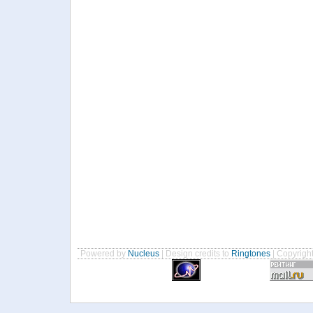
Powered by
Nucleus
| Design credits to
Ringtones
| Copyrigh