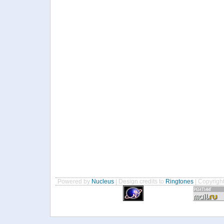
Powered by
Nucleus
| Design credits to
Ringtones
| Copyrigh