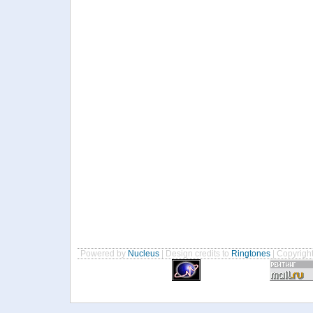
Powered by
Nucleus
| Design credits to
Ringtones
| Copyrigh