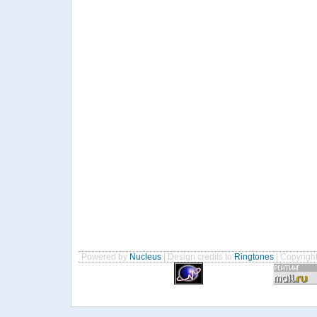
Powered by
Nucleus
| Design credits to
Ringtones
| Copyrigh