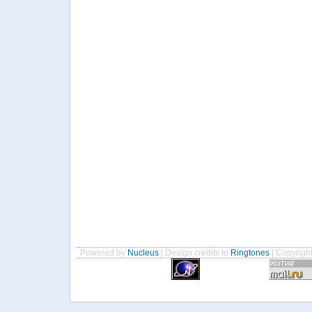
Powered by
Nucleus
| Design credits to
Ringtones
| Copyrigh