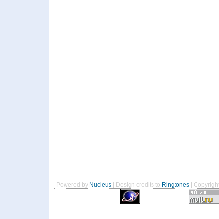
Powered by
Nucleus
| Design credits to
Ringtones
| Copyrigh