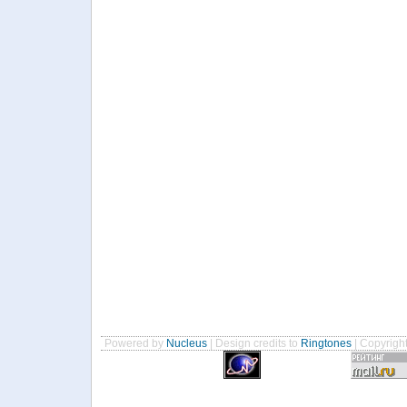
Powered by
Nucleus
| Design credits to
Ringtones
| Copyrigh