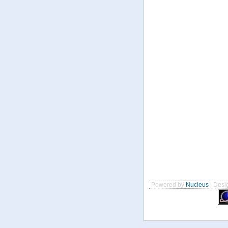
Powered by
Nucleus
| Desig