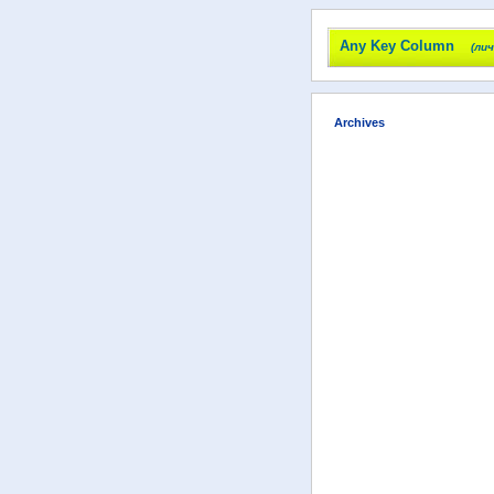
Any Key Column
(ли
Archives