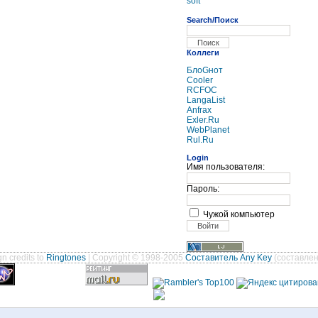
soft
Search/Поиск
Коллеги
БлоGнот
Cooler
RCFOC
LangaList
Anfrax
Exler.Ru
WebPlanet
Rul.Ru
Login
Имя пользователя:
Пароль:
Чужой компьютер
n credits to
Ringtones
| Copyright © 1998-2005
Составитель Any Key
(составлен