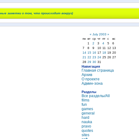
чные заметки о том, что происходит вокруг)
«
July 2003
»
пн
вт
ср
чт
пт
с
вс
1
2
3
4
5
6
7
8
9
10
11
12
13
14
15
16
17
18
19
20
21
22
23
24
25
26
27
28
29
30
31
Навигация
Главная страница
Архив
О проекте
Админ-зона
Разделы
Все разделы/All
films
fun
games
general
hard
nauka
pravo
quotes
sites