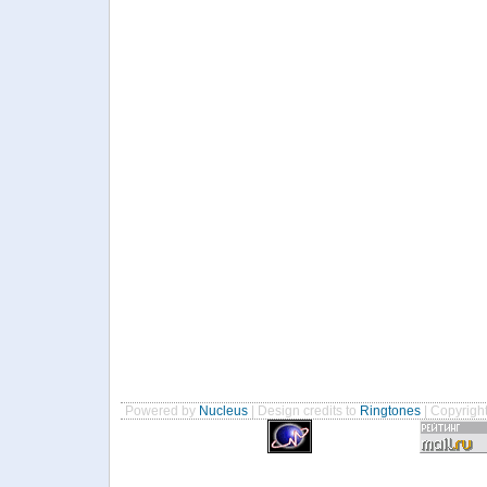
Powered by
Nucleus
| Design credits to
Ringtones
| Copyrigh