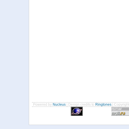
Powered by
Nucleus
| Design credits to
Ringtones
| Copyrigh