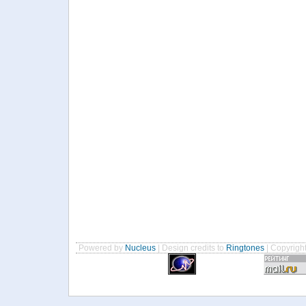
Powered by
Nucleus
| Design credits to
Ringtones
| Copyrigh