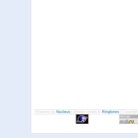
Powered by
Nucleus
| Design credits to
Ringtones
| Copyrigh