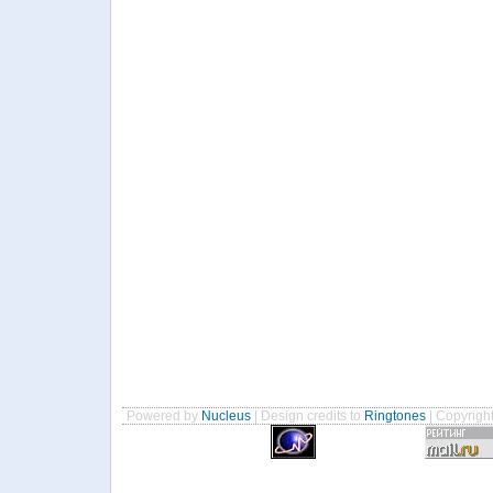
Powered by
Nucleus
| Design credits to
Ringtones
| Copyrigh