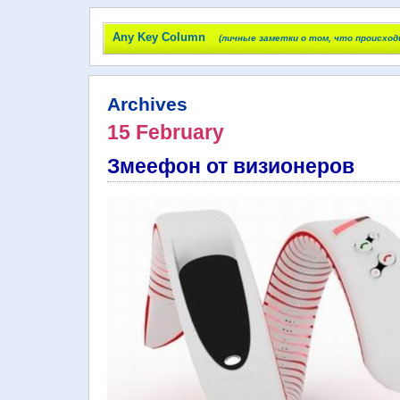
Any Key Column
(личные заметки о том, что происход
Archives
15 February
Змеефон от визионеров