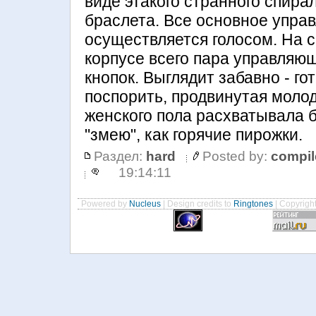
виде этакого странного спира
браслета. Все основное упра
осуществляется голосом. На 
корпусе всего пара управляю
кнопок. Выглядит забавно - го
поспорить, продвинутая моло
женского пола расхватывала 
"змею", как горячие пирожки.
Раздел:
hard
Posted by:
compil
19:14:11
Powered by
Nucleus
| Design credits to
Ringtones
| Copyrigh