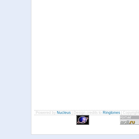
Powered by
Nucleus
| Design credits to
Ringtones
| Copyrigh