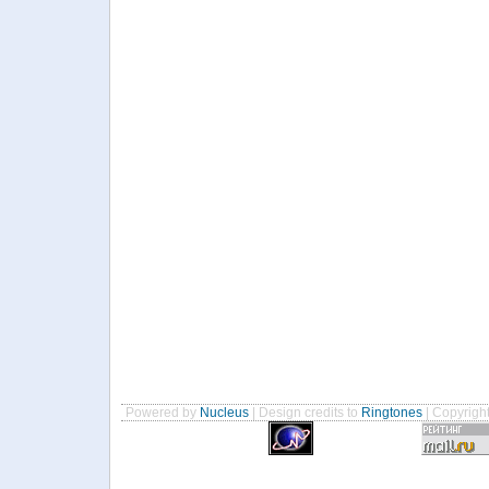
Powered by
Nucleus
| Design credits to
Ringtones
| Copyrigh