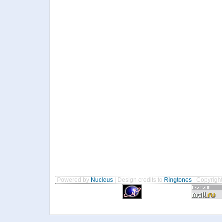
Powered by
Nucleus
| Design credits to
Ringtones
| Copyrigh