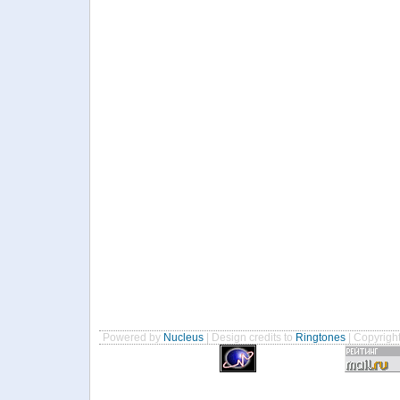
Powered by
Nucleus
| Design credits to
Ringtones
| Copyrigh