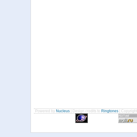
Powered by
Nucleus
| Design credits to
Ringtones
| Copyrigh