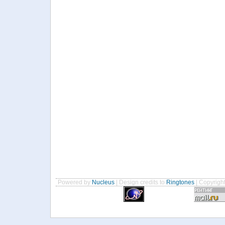
Powered by
Nucleus
| Design credits to
Ringtones
| Copyrigh