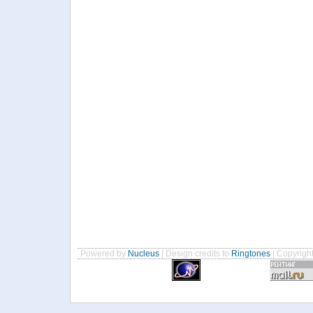
Powered by
Nucleus
| Design credits to
Ringtones
| Copyrigh