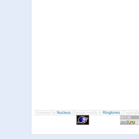
Powered by
Nucleus
| Design credits to
Ringtones
| Copyrigh