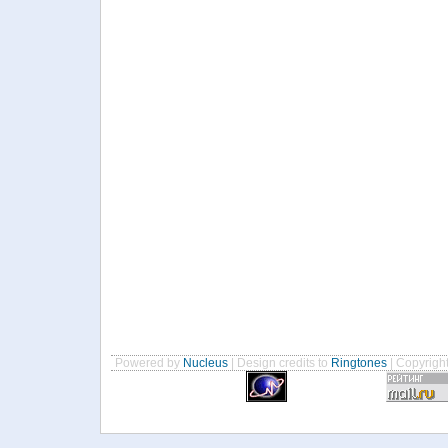
Powered by
Nucleus
| Design credits to
Ringtones
| Copyrigh