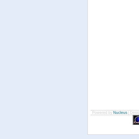
Powered by
Nucleus
| Desig