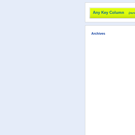
Any Key Column
(ли
Archives