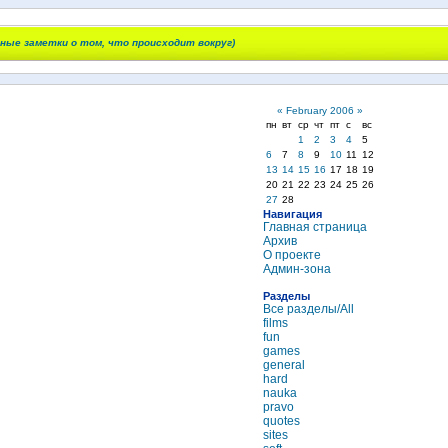
чные заметки о том, что происходит вокруг)
«
February 2006
»
пн
вт
ср
чт
пт
с
вс
1
2
3
4
5
6
7
8
9
10
11
12
13
14
15
16
17
18
19
20
21
22
23
24
25
26
27
28
Навигация
Главная страница
Архив
О проекте
Админ-зона
Разделы
Все разделы/All
films
fun
games
general
hard
nauka
pravo
quotes
sites