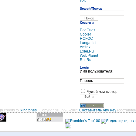
soft
Search/Поиск
Коллеги
БлоGнот
Cooler
RCFOC
LangaList
Anfrax
Exler.Ru
WebPlanet
Rul.Ru
Login
Имя пользователя:
Пароль:
Чужой компьютер
n credits to
Ringtones
| Copyright © 1998-2005
Составитель Any Key
(составлен